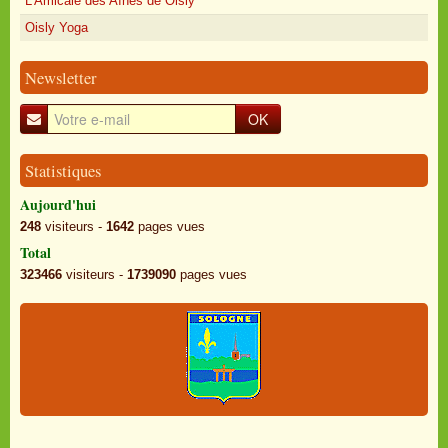
L'Amicale des Aînés de Oisly
Oisly Yoga
Newsletter
OK
Statistiques
Aujourd'hui
248
visiteurs -
1642
pages vues
Total
323466
visiteurs -
1739090
pages vues