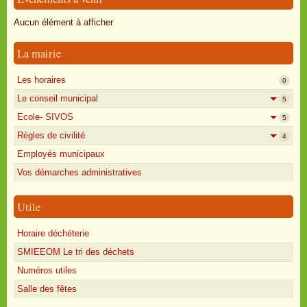
Oisly autrefois
Aucun élément à afficher
Sondages
La mairie
Annonces
Les horaires
0
Le conseil municipal
5
Ecole- SIVOS
5
Règles de civilité
4
Employés municipaux
Vos démarches administratives
Utile
Horaire déchéterie
SMIEEOM Le tri des déchets
Numéros utiles
Salle des fêtes