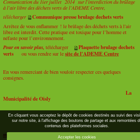
Comunication du 1ier juillet 2014 sur l'interdiction du brûlage
à l'air libre des déchets verts de l'ADEME Centre,
Communique presse brulage dechets verts
télécharger
Arrêtez de vous enflammer ! le brûlage des déchets verts à l'air
libre est interdit. Cette pratique est toxique pour l’homme et
néfaste pour l’environnement.
Plaquette brulage dechets
Pour en savoir plus,
télécharger
verts
site de l'ADEME Centre
ou vous rendre sur le
En vous remerciant de bien vouloir respecter ces quelques
consignes.
La
Municipalité de Oisly
En cliquant vous acceptez le dépôt de cookies destinés au suivi des vis
sur notre site, à l'affichage des boutons de partage et aux remontées 
contenus des plateformes sociales.
Date de dernière mise à jour : 05/07/2021
Accepter les cookies