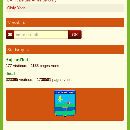
L'Amicale des Aînés de Oisly
Oisly Yoga
Newsletter
OK
Statistiques
Aujourd'hui
177
visiteurs -
1133
pages vues
Total
323395
visiteurs -
1738581
pages vues