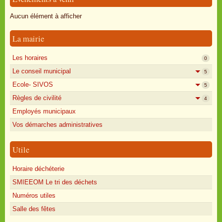
Oisly autrefois
Aucun élément à afficher
Sondages
La mairie
Annonces
Les horaires
0
Le conseil municipal
5
Ecole- SIVOS
5
Règles de civilité
4
Employés municipaux
Vos démarches administratives
Utile
Horaire déchéterie
SMIEEOM Le tri des déchets
Numéros utiles
Salle des fêtes