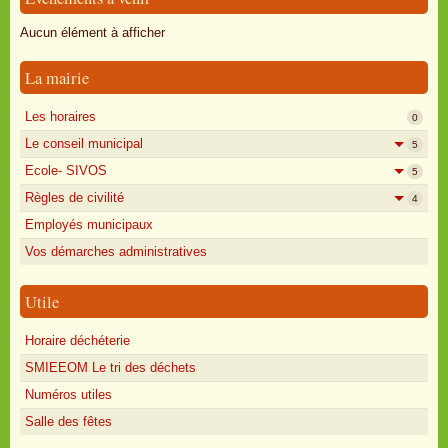
Oisly autrefois
Aucun élément à afficher
Sondages
La mairie
Annonces
Les horaires
0
Le conseil municipal
5
Ecole- SIVOS
5
Règles de civilité
4
Employés municipaux
Vos démarches administratives
Utile
Horaire déchéterie
SMIEEOM Le tri des déchets
Numéros utiles
Salle des fêtes