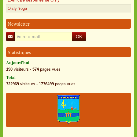
L'Amicale des Aînés de Oisly
Oisly Yoga
Newsletter
OK
Statistiques
Aujourd'hui
190
visiteurs -
574
pages vues
Total
322969
visiteurs -
1736499
pages vues