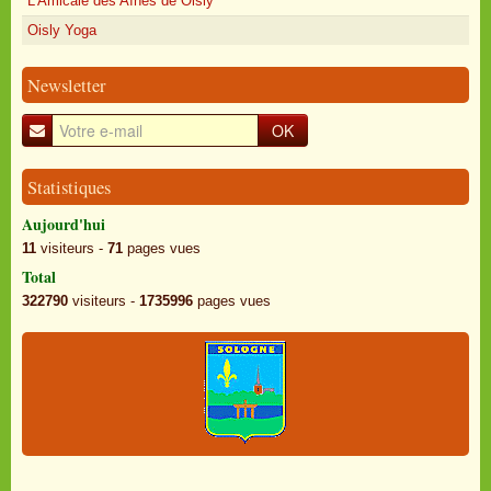
L'Amicale des Aînés de Oisly
Oisly Yoga
Newsletter
OK
Statistiques
Aujourd'hui
11
visiteurs -
71
pages vues
Total
322790
visiteurs -
1735996
pages vues