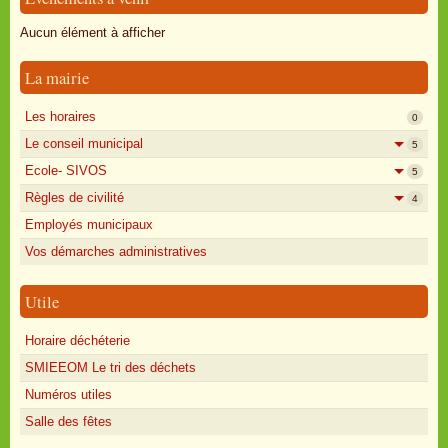
Oisly autrefois
Aucun élément à afficher
Sondages
La mairie
Annonces
Les horaires
0
Le conseil municipal
5
Ecole- SIVOS
5
Règles de civilité
4
Employés municipaux
Vos démarches administratives
Utile
Horaire déchéterie
SMIEEOM Le tri des déchets
Numéros utiles
Salle des fêtes