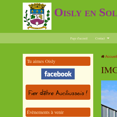
Oisly en So
Page d'accueil
Contact
Accueil
Tu aimes Oisly
IMG
Évènements à venir