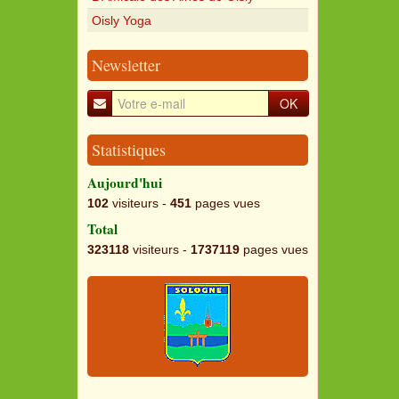
Oisly Yoga
Newsletter
OK
Statistiques
Aujourd'hui
102
visiteurs -
451
pages vues
Total
323118
visiteurs -
1737119
pages vues