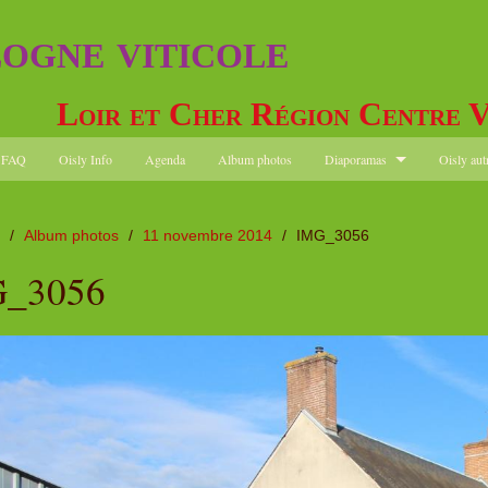
logne viticole
Loir et Cher Région Centre V
FAQ
Oisly Info
Agenda
Album photos
Diaporamas
Oisly aut
/
Album photos
/
11 novembre 2014
/
IMG_3056
_3056