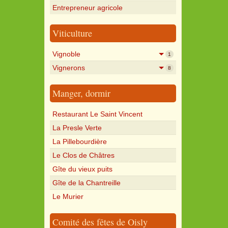
Entrepreneur agricole
Viticulture
Vignoble
1
Vignerons
8
Manger, dormir
Restaurant Le Saint Vincent
La Presle Verte
La Pillebourdière
Le Clos de Châtres
Gîte du vieux puits
Gîte de la Chantreille
Le Murier
Comité des fêtes de Oisly