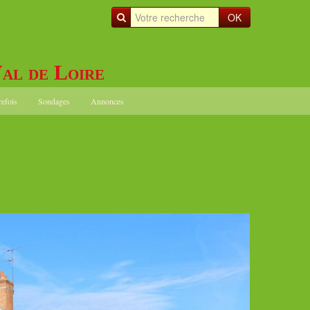
OK
al de Loire
refois
Sondages
Annonces