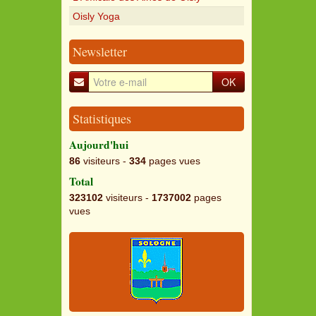
Oisly Yoga
Newsletter
OK
Statistiques
Aujourd'hui
86
visiteurs -
334
pages vues
Total
323102
visiteurs -
1737002
pages
vues