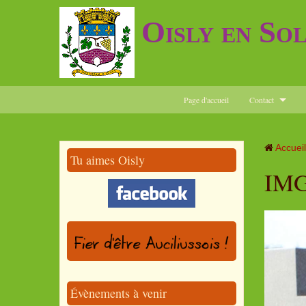
Oisly en So
Page d'accueil
Contact
Accueil
Tu aimes Oisly
IMG
Évènements à venir