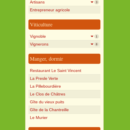
Artisans
3
Entrepreneur agricole
Viticulture
Vignoble
1
Vignerons
8
Manger, dormir
Restaurant Le Saint Vincent
La Presle Verte
La Pillebourdière
Le Clos de Châtres
Gîte du vieux puits
Gîte de la Chantreille
Le Murier