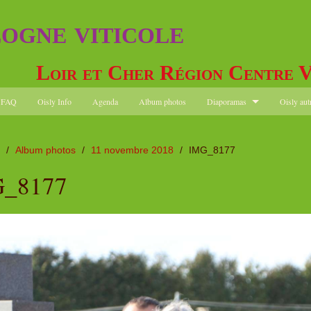
logne viticole
Loir et Cher Région Centre V
FAQ
Oisly Info
Agenda
Album photos
Diaporamas
Oisly aut
/
Album photos
/
11 novembre 2018
/
IMG_8177
_8177