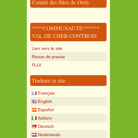
Comité des fêtes de Oisly
****COMMUNAUTE******
VAL DE CHER-CONTROIS
Lien vers le site
Revue de presse
PLUI
Traduire le site
Français
English
Español
Italiano
Deutsch
Nederlands