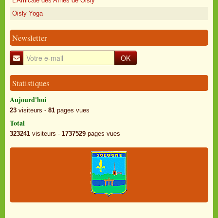
L'Amicale des Aînés de Oisly
Oisly Yoga
Newsletter
OK
Statistiques
Aujourd'hui
23
visiteurs -
81
pages vues
Total
323241
visiteurs -
1737529
pages vues