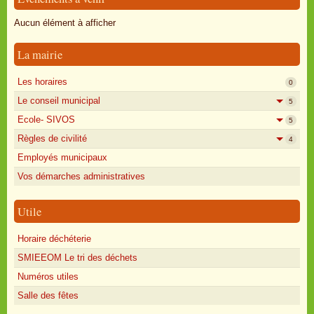
Oisly autrefois
Aucun élément à afficher
Sondages
La mairie
Annonces
Les horaires
0
Le conseil municipal
5
Ecole- SIVOS
5
Règles de civilité
4
Employés municipaux
Vos démarches administratives
Utile
Horaire déchéterie
SMIEEOM Le tri des déchets
Numéros utiles
Salle des fêtes