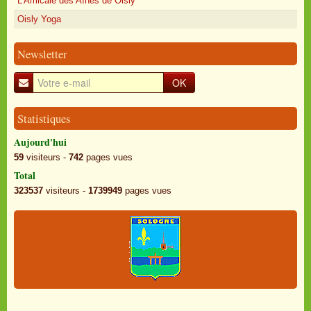
L'Amicale des Aînés de Oisly
Oisly Yoga
Newsletter
OK
Statistiques
Aujourd'hui
59
visiteurs -
742
pages vues
Total
323537
visiteurs -
1739949
pages vues