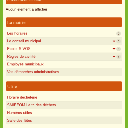
Oisly autrefois
Aucun élément à afficher
Sondages
La mairie
Annonces
Les horaires
0
Le conseil municipal
5
Ecole- SIVOS
5
Règles de civilité
4
Employés municipaux
Vos démarches administratives
Utile
Horaire déchéterie
SMIEEOM Le tri des déchets
Numéros utiles
Salle des fêtes