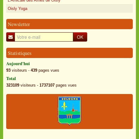
L'Amicale des Aînés de Oisly
Oisly Yoga
Newsletter
OK
Statistiques
Aujourd'hui
93
visiteurs -
439
pages vues
Total
323109
visiteurs -
1737107
pages vues