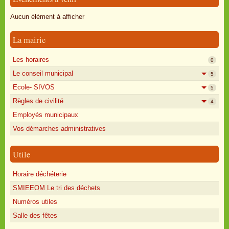
Oisly autrefois
Aucun élément à afficher
Sondages
La mairie
Annonces
Les horaires
0
Le conseil municipal
5
Ecole- SIVOS
5
Règles de civilité
4
Employés municipaux
Vos démarches administratives
Utile
Horaire déchéterie
SMIEEOM Le tri des déchets
Numéros utiles
Salle des fêtes