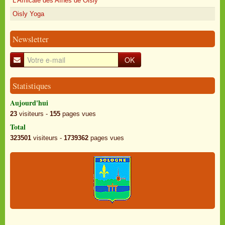
L'Amicale des Aînés de Oisly
Oisly Yoga
Newsletter
OK
Statistiques
Aujourd'hui
23
visiteurs -
155
pages vues
Total
323501
visiteurs -
1739362
pages vues