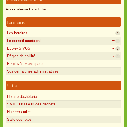
Oisly autrefois
Aucun élément à afficher
Sondages
La mairie
Annonces
Les horaires
0
Le conseil municipal
5
Ecole- SIVOS
5
Règles de civilité
4
Employés municipaux
Vos démarches administratives
Utile
Horaire déchéterie
SMIEEOM Le tri des déchets
Numéros utiles
Salle des fêtes