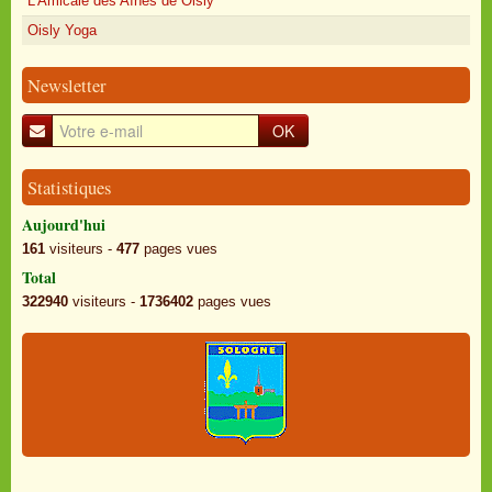
L'Amicale des Aînés de Oisly
Oisly Yoga
Newsletter
OK
Statistiques
Aujourd'hui
161
visiteurs -
477
pages vues
Total
322940
visiteurs -
1736402
pages vues