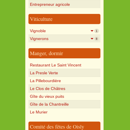
Entrepreneur agricole
Viticulture
Vignoble
1
Vignerons
8
Manger, dormir
Restaurant Le Saint Vincent
La Presle Verte
La Pillebourdière
Le Clos de Châtres
Gîte du vieux puits
Gîte de la Chantreille
Le Murier
Comité des fêtes de Oisly