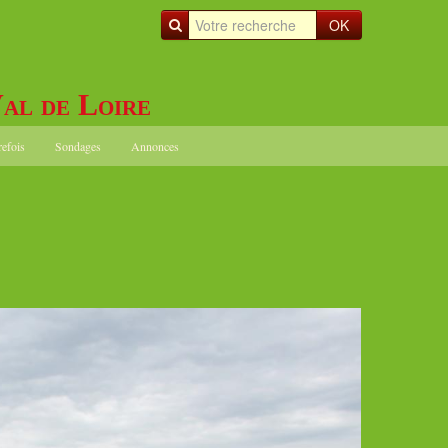
OK
al de Loire
refois
Sondages
Annonces