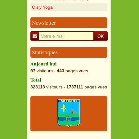
Oisly Yoga
Newsletter
OK
Statistiques
Aujourd'hui
97
visiteurs -
443
pages vues
Total
323113
visiteurs -
1737111
pages vues