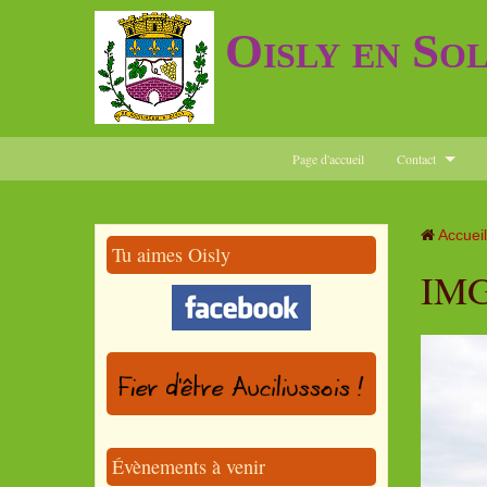
Oisly en So
Page d'accueil
Contact
Accueil
Tu aimes Oisly
IMG
Évènements à venir