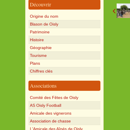
Découvrir
Origine du nom
Blason de Oisly
Patrimoine
Histoire
Géographie
Tourisme
Plans
Chiffres clés
Associations
Comité des Fêtes de Oisly
AS Oisly Football
Amicale des vignerons
Association de chasse
L'Amicale des Aînés de Oisly