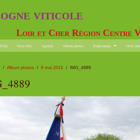
logne viticole
Loir et Cher Région Centre V
FAQ
Oisly Info
Agenda
Album photos
Diaporamas
Oisly aut
/
Album photos
/
8 mai 2015
/
IMG_4889
_4889