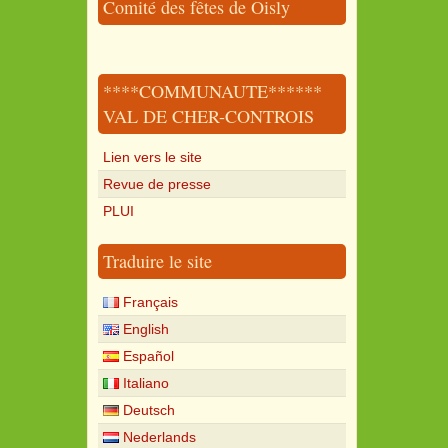
Comité des fêtes de Oisly
****COMMUNAUTE******
VAL DE CHER-CONTROIS
Lien vers le site
Revue de presse
PLUI
Traduire le site
Français
English
Español
Italiano
Deutsch
Nederlands