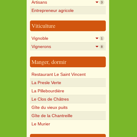
Artisans
3
Entrepreneur agricole
Viticulture
Vignoble
1
Vignerons
8
Manger, dormir
Restaurant Le Saint Vincent
La Presle Verte
La Pillebourdière
Le Clos de Châtres
Gîte du vieux puits
Gîte de la Chantreille
Le Murier