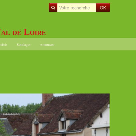
OK
al de Loire
refois
Sondages
Annonces