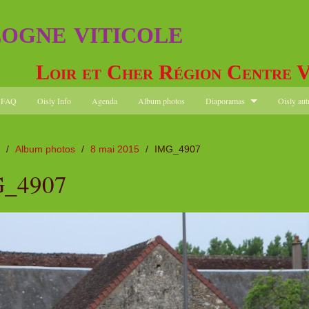
logne viticole
Loir et Cher Région Centre V
FAQ
Oisly Info
Agenda
Album photos
Diaporamas
Oisly aut
/
Album photos
/
8 mai 2015
/
IMG_4907
_4907