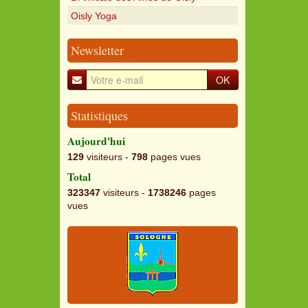
Oisly Yoga
Newsletter
OK
Statistiques
Aujourd'hui
129
visiteurs -
798
pages vues
Total
323347
visiteurs -
1738246
pages
vues