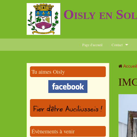
Oisly en So
Page d'accueil
Contact
Accueil
Tu aimes Oisly
IMG
Évènements à venir