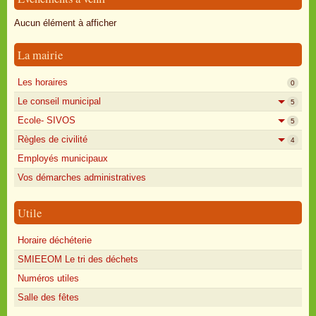
Oisly autrefois
Aucun élément à afficher
Sondages
La mairie
Annonces
Les horaires
0
Le conseil municipal
5
Ecole- SIVOS
5
Règles de civilité
4
Employés municipaux
Vos démarches administratives
Utile
Horaire déchéterie
SMIEEOM Le tri des déchets
Numéros utiles
Salle des fêtes