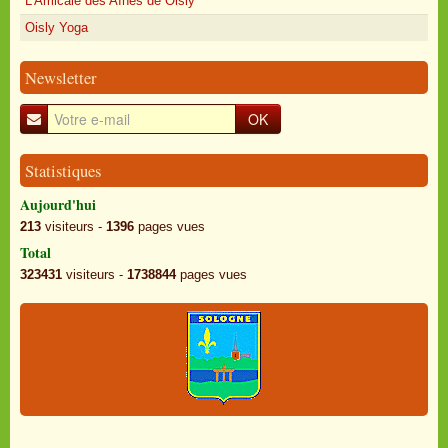
L'Amicale des Aînés de Oisly
Oisly Yoga
Newsletter
OK
Statistiques
Aujourd'hui
213
visiteurs -
1396
pages vues
Total
323431
visiteurs -
1738844
pages vues