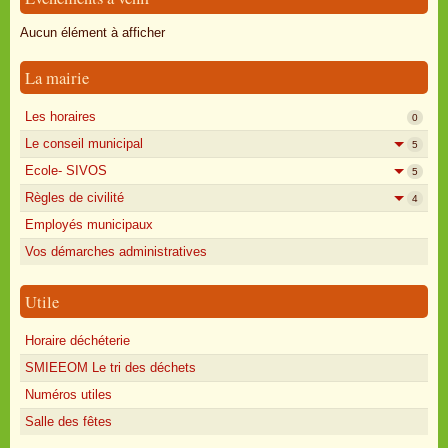
Oisly autrefois
Aucun élément à afficher
Sondages
La mairie
Annonces
Les horaires
0
Le conseil municipal
5
Ecole- SIVOS
5
Règles de civilité
4
Employés municipaux
Vos démarches administratives
Utile
Horaire déchéterie
SMIEEOM Le tri des déchets
Numéros utiles
Salle des fêtes