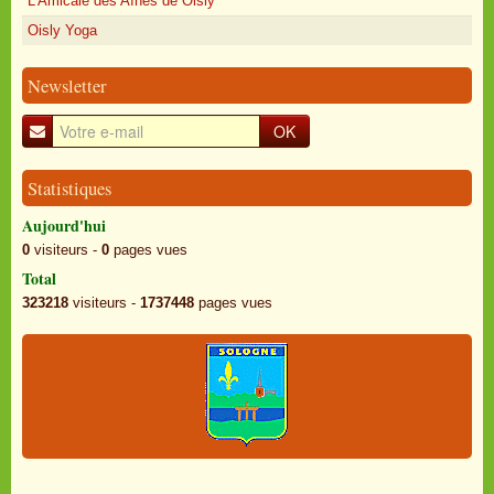
L'Amicale des Aînés de Oisly
Oisly Yoga
Newsletter
OK
Statistiques
Aujourd'hui
0
visiteurs -
0
pages vues
Total
323218
visiteurs -
1737448
pages vues