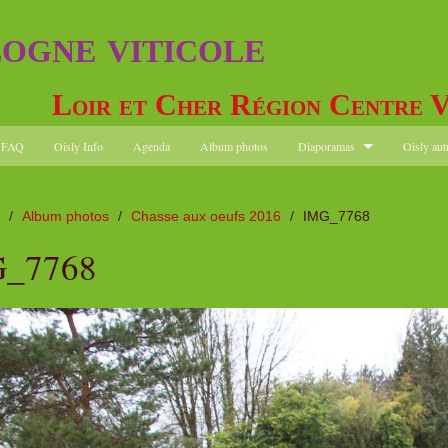
logne viticole
Loir et Cher Région Centre V
FAQ
Oisly Info
Agenda
Album photos
Diaporamas
Oisly aut
/
Album photos
/
Chasse aux oeufs 2016
/
IMG_7768
_7768