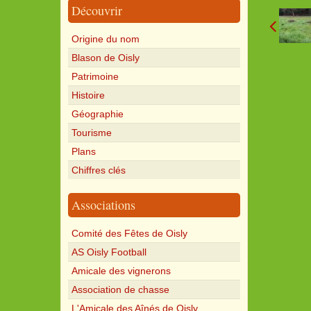
Découvrir
Origine du nom
Blason de Oisly
Patrimoine
Histoire
Géographie
Tourisme
Plans
Chiffres clés
Associations
Comité des Fêtes de Oisly
AS Oisly Football
Amicale des vignerons
Association de chasse
L'Amicale des Aînés de Oisly