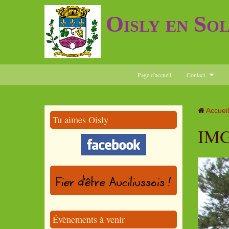
Oisly en So
Page d'accueil
Contact
Accueil
Tu aimes Oisly
IMG
Évènements à venir