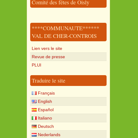
Comité des fêtes de Oisly
****COMMUNAUTE******
VAL DE CHER-CONTROIS
Lien vers le site
Revue de presse
PLUI
Traduire le site
Français
English
Español
Italiano
Deutsch
Nederlands