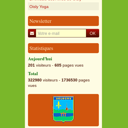
Oisly Yoga
Newsletter
OK
Statistiques
Aujourd'hui
201
visiteurs -
605
pages vues
Total
322980
visiteurs -
1736530
pages
vues