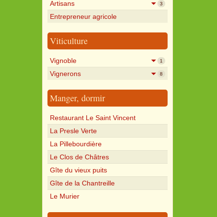
Artisans
3
Entrepreneur agricole
Viticulture
Vignoble
1
Vignerons
8
Manger, dormir
Restaurant Le Saint Vincent
La Presle Verte
La Pillebourdière
Le Clos de Châtres
Gîte du vieux puits
Gîte de la Chantreille
Le Murier