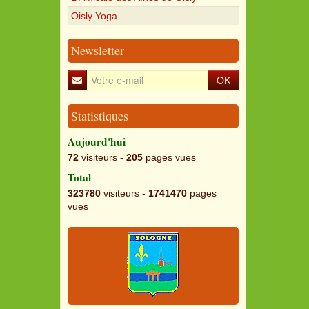
Oisly Yoga
Newsletter
OK
Statistiques
Aujourd'hui
72
visiteurs -
205
pages vues
Total
323780
visiteurs -
1741470
pages
vues