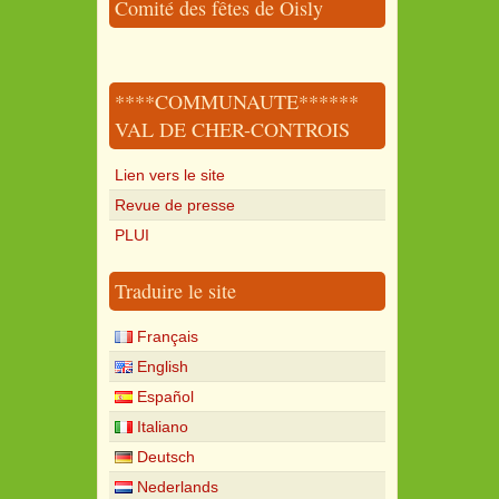
Comité des fêtes de Oisly
****COMMUNAUTE******
VAL DE CHER-CONTROIS
Lien vers le site
Revue de presse
PLUI
Traduire le site
Français
English
Español
Italiano
Deutsch
Nederlands