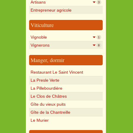
Artisans
3
Entrepreneur agricole
Viticulture
Vignoble
1
Vignerons
8
Manger, dormir
Restaurant Le Saint Vincent
La Presle Verte
La Pillebourdière
Le Clos de Châtres
Gîte du vieux puits
Gîte de la Chantreille
Le Murier