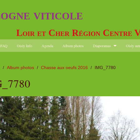
logne viticole
Loir et Cher Région Centre V
FAQ
Oisly Info
Agenda
Album photos
Diaporamas
Oisly aut
/
Album photos
/
Chasse aux oeufs 2016
/
IMG_7780
_7780