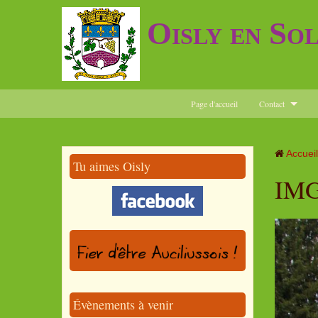
Oisly en So
Page d'accueil
Contact
Accueil
Tu aimes Oisly
IMG
Évènements à venir