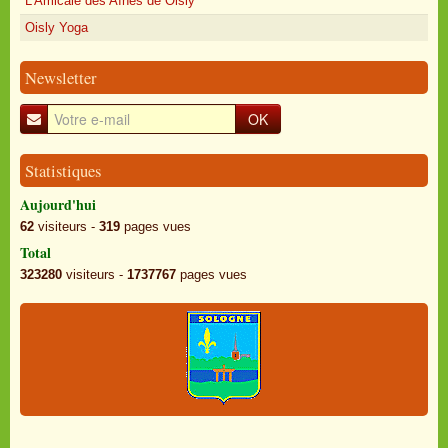
L'Amicale des Aînés de Oisly
Oisly Yoga
Newsletter
OK
Statistiques
Aujourd'hui
62
visiteurs -
319
pages vues
Total
323280
visiteurs -
1737767
pages vues