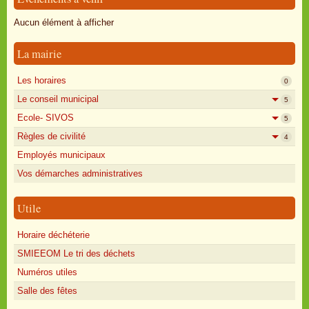
Oisly autrefois
Aucun élément à afficher
Sondages
La mairie
Annonces
Les horaires
0
Le conseil municipal
5
Ecole- SIVOS
5
Règles de civilité
4
Employés municipaux
Vos démarches administratives
Utile
Horaire déchéterie
SMIEEOM Le tri des déchets
Numéros utiles
Salle des fêtes