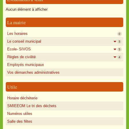
Oisly autrefois
Aucun élément à afficher
Sondages
La mairie
Annonces
Les horaires
0
Le conseil municipal
5
Ecole- SIVOS
5
Règles de civilité
4
Employés municipaux
Vos démarches administratives
Utile
Horaire déchéterie
SMIEEOM Le tri des déchets
Numéros utiles
Salle des fêtes