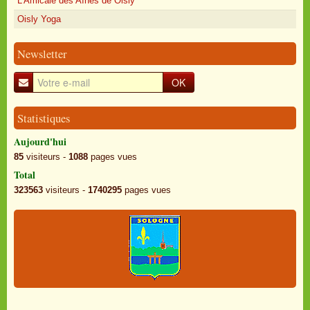
L'Amicale des Aînés de Oisly
Oisly Yoga
Newsletter
OK
Statistiques
Aujourd'hui
85
visiteurs -
1088
pages vues
Total
323563
visiteurs -
1740295
pages vues