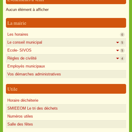
Oisly autrefois
Aucun élément à afficher
Sondages
La mairie
Annonces
Les horaires
0
Le conseil municipal
5
Ecole- SIVOS
5
Règles de civilité
4
Employés municipaux
Vos démarches administratives
Utile
Horaire déchéterie
SMIEEOM Le tri des déchets
Numéros utiles
Salle des fêtes