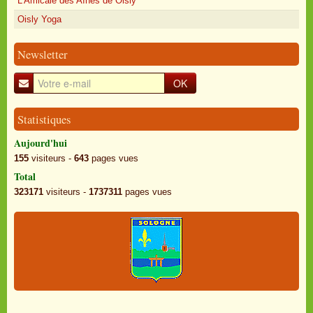
L'Amicale des Aînés de Oisly
Oisly Yoga
Newsletter
OK
Statistiques
Aujourd'hui
155
visiteurs -
643
pages vues
Total
323171
visiteurs -
1737311
pages vues