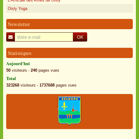
L'Amicale des Aînés de Oisly
Oisly Yoga
Newsletter
OK
Statistiques
Aujourd'hui
50
visiteurs -
240
pages vues
Total
323268
visiteurs -
1737688
pages vues