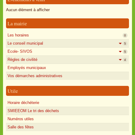
Oisly autrefois
Aucun élément à afficher
Sondages
La mairie
Annonces
Les horaires
0
Le conseil municipal
5
Ecole- SIVOS
5
Règles de civilité
4
Employés municipaux
Vos démarches administratives
Utile
Horaire déchéterie
SMIEEOM Le tri des déchets
Numéros utiles
Salle des fêtes