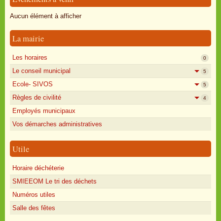
Oisly autrefois
Aucun élément à afficher
Sondages
La mairie
Annonces
Les horaires
0
Le conseil municipal
5
Ecole- SIVOS
5
Règles de civilité
4
Employés municipaux
Vos démarches administratives
Utile
Horaire déchéterie
SMIEEOM Le tri des déchets
Numéros utiles
Salle des fêtes