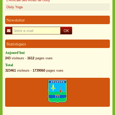
L'Amicale des Aînés de Oisly
Oisly Yoga
Newsletter
OK
Statistiques
Aujourd'hui
243
visiteurs -
1612
pages vues
Total
323461
visiteurs -
1739060
pages vues