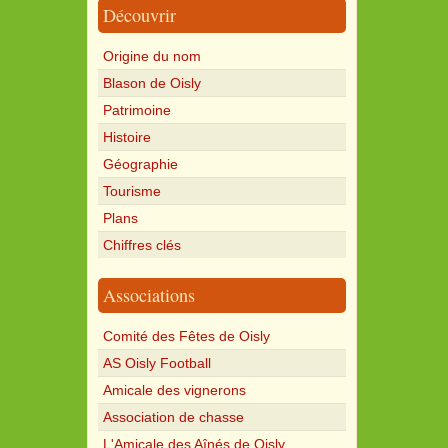
Découvrir
Origine du nom
Blason de Oisly
Patrimoine
Histoire
Géographie
Tourisme
Plans
Chiffres clés
Associations
Comité des Fêtes de Oisly
AS Oisly Football
Amicale des vignerons
Association de chasse
L'Amicale des Aînés de Oisly