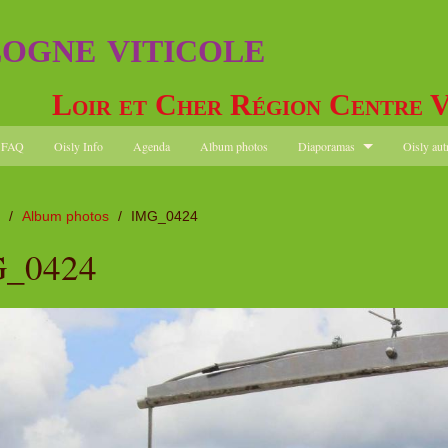
logne viticole
Loir et Cher Région Centre V
FAQ
Oisly Info
Agenda
Album photos
Diaporamas
Oisly aut
/
Album photos
/
IMG_0424
_0424