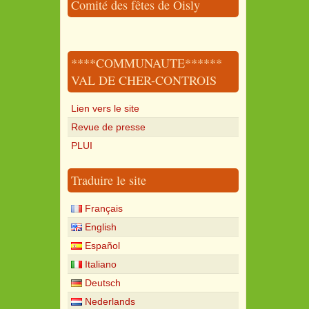
Comité des fêtes de Oisly
****COMMUNAUTE******
VAL DE CHER-CONTROIS
Lien vers le site
Revue de presse
PLUI
Traduire le site
Français
English
Español
Italiano
Deutsch
Nederlands