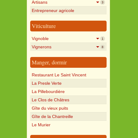
Artisans
3
Entrepreneur agricole
Viticulture
Vignoble
1
Vignerons
8
Manger, dormir
Restaurant Le Saint Vincent
La Presle Verte
La Pillebourdière
Le Clos de Châtres
Gîte du vieux puits
Gîte de la Chantreille
Le Murier