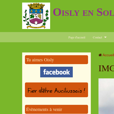
Oisly en So
Page d'accueil
Contact
Accueil
Tu aimes Oisly
IMG
Évènements à venir