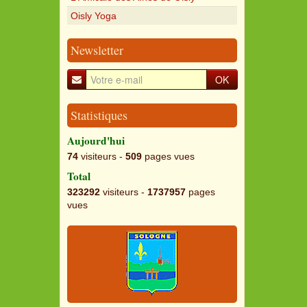
Oisly Yoga
Newsletter
OK
Statistiques
Aujourd'hui
74
visiteurs -
509
pages vues
Total
323292
visiteurs -
1737957
pages
vues