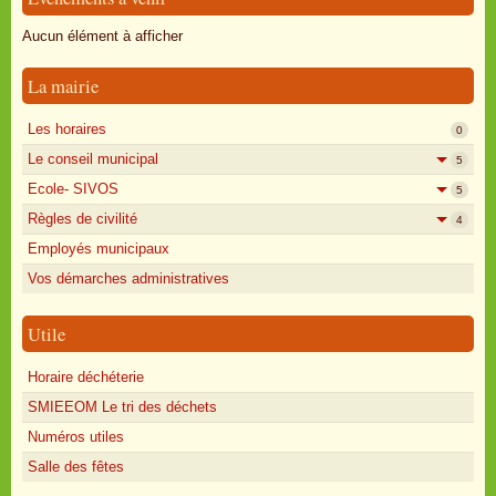
Oisly autrefois
Aucun élément à afficher
Sondages
La mairie
Annonces
Les horaires
0
Le conseil municipal
5
Ecole- SIVOS
5
Règles de civilité
4
Employés municipaux
Vos démarches administratives
Utile
Horaire déchéterie
SMIEEOM Le tri des déchets
Numéros utiles
Salle des fêtes