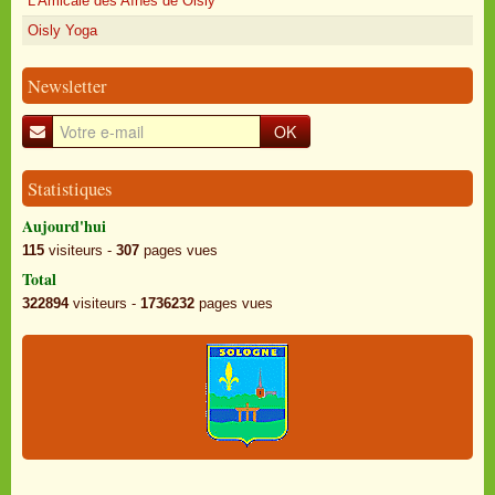
L'Amicale des Aînés de Oisly
Oisly Yoga
Newsletter
OK
Statistiques
Aujourd'hui
115
visiteurs -
307
pages vues
Total
322894
visiteurs -
1736232
pages vues