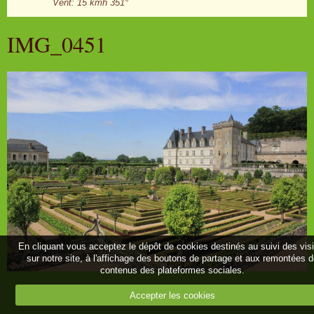
Vent: 15 kmh 351°
IMG_0451
En cliquant vous acceptez le dépôt de cookies destinés au suivi des vis
sur notre site, à l'affichage des boutons de partage et aux remontées 
contenus des plateformes sociales.
Retour
Accepter les cookies