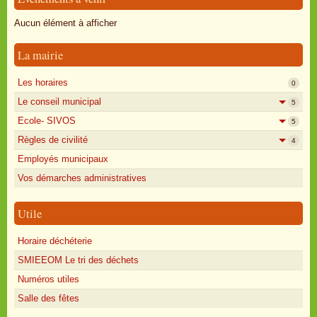
Oisly autrefois
Aucun élément à afficher
Sondages
La mairie
Annonces
Les horaires
0
Le conseil municipal
5
Ecole- SIVOS
5
Règles de civilité
4
Employés municipaux
Vos démarches administratives
Utile
Horaire déchéterie
SMIEEOM Le tri des déchets
Numéros utiles
Salle des fêtes