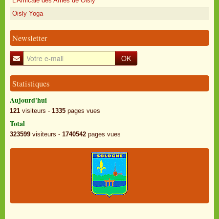
L'Amicale des Aînés de Oisly
Oisly Yoga
Newsletter
OK
Statistiques
Aujourd'hui
121
visiteurs -
1335
pages vues
Total
323599
visiteurs -
1740542
pages vues