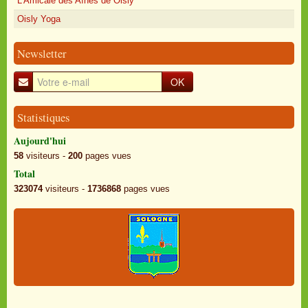
L'Amicale des Aînés de Oisly
Oisly Yoga
Newsletter
OK
Statistiques
Aujourd'hui
58
visiteurs -
200
pages vues
Total
323074
visiteurs -
1736868
pages vues