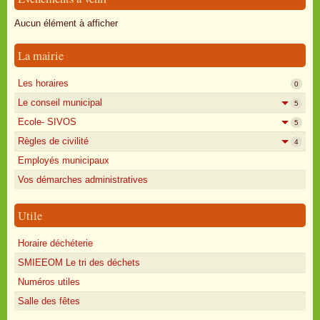
Oisly autrefois
Aucun élément à afficher
Sondages
La mairie
Annonces
Les horaires
0
Le conseil municipal
5
Ecole- SIVOS
5
Règles de civilité
4
Employés municipaux
Vos démarches administratives
Utile
Horaire déchéterie
SMIEEOM Le tri des déchets
Numéros utiles
Salle des fêtes