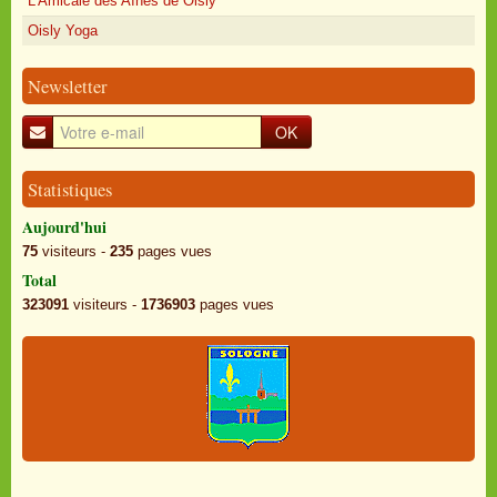
L'Amicale des Aînés de Oisly
Oisly Yoga
Newsletter
OK
Statistiques
Aujourd'hui
75
visiteurs -
235
pages vues
Total
323091
visiteurs -
1736903
pages vues