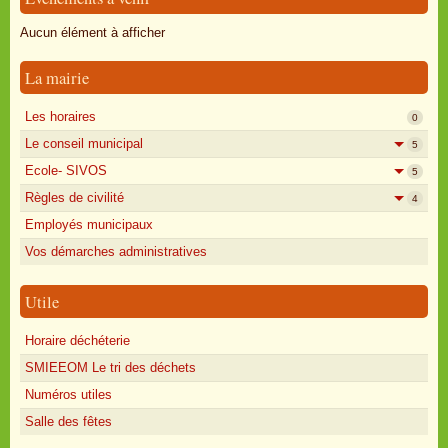
Oisly autrefois
Aucun élément à afficher
Sondages
La mairie
Annonces
Les horaires
0
Le conseil municipal
5
Ecole- SIVOS
5
Règles de civilité
4
Employés municipaux
Vos démarches administratives
Utile
Horaire déchéterie
SMIEEOM Le tri des déchets
Numéros utiles
Salle des fêtes