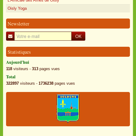
L'Amicale des Aînés de Oisly
Oisly Yoga
Newsletter
OK
Statistiques
Aujourd'hui
118
visiteurs -
313
pages vues
Total
322897
visiteurs -
1736238
pages vues