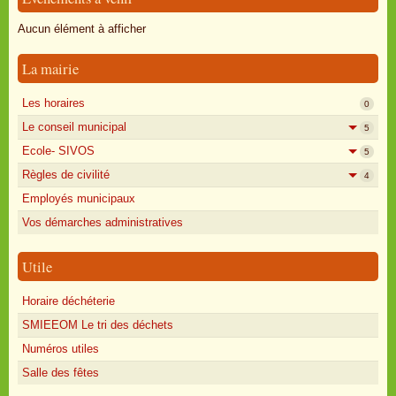
Oisly autrefois
Aucun élément à afficher
Sondages
La mairie
Annonces
Les horaires
0
Le conseil municipal
5
Ecole- SIVOS
5
Règles de civilité
4
Employés municipaux
Vos démarches administratives
Utile
Horaire déchéterie
SMIEEOM Le tri des déchets
Numéros utiles
Salle des fêtes