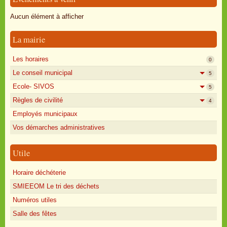
Oisly autrefois
Aucun élément à afficher
Sondages
La mairie
Annonces
Les horaires
0
Le conseil municipal
5
Ecole- SIVOS
5
Règles de civilité
4
Employés municipaux
Vos démarches administratives
Utile
Horaire déchéterie
SMIEEOM Le tri des déchets
Numéros utiles
Salle des fêtes