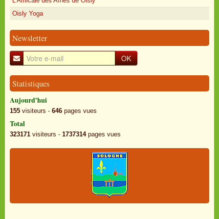
L'Amicale des Aînés de Oisly
Oisly Yoga
Newsletter
OK
Statistiques
Aujourd'hui
155
visiteurs -
646
pages vues
Total
323171
visiteurs -
1737314
pages vues