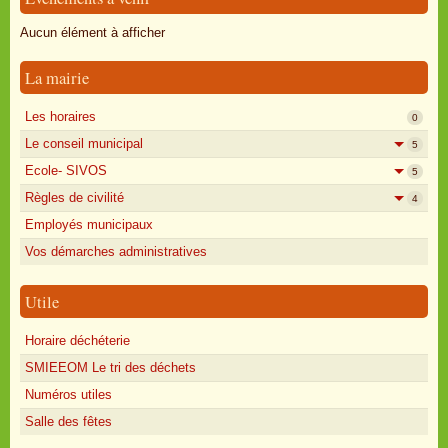
Oisly autrefois
Aucun élément à afficher
Sondages
La mairie
Annonces
Les horaires
0
Le conseil municipal
5
Ecole- SIVOS
5
Règles de civilité
4
Employés municipaux
Vos démarches administratives
Utile
Horaire déchéterie
SMIEEOM Le tri des déchets
Numéros utiles
Salle des fêtes