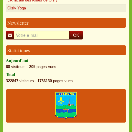
L'Amicale des Aînés de Oisly
Oisly Yoga
Newsletter
OK
Statistiques
Aujourd'hui
68
visiteurs -
205
pages vues
Total
322847
visiteurs -
1736130
pages vues