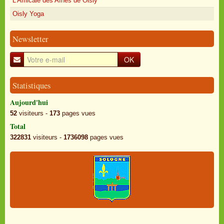
L'Amicale des Aînés de Oisly
Oisly Yoga
Newsletter
OK
Statistiques
Aujourd'hui
52
visiteurs -
173
pages vues
Total
322831
visiteurs -
1736098
pages vues