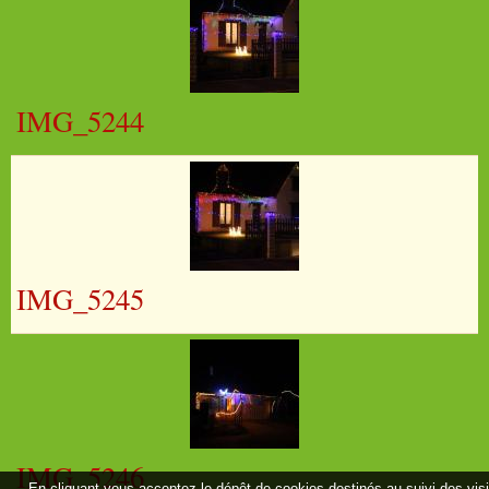
IMG_5244
IMG_5245
IMG_5246
En cliquant vous acceptez le dépôt de cookies destinés au suivi des vis