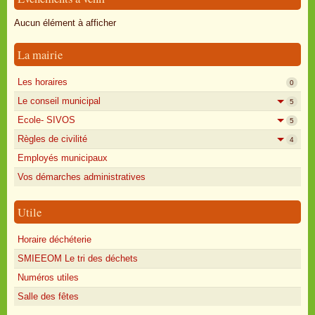
Oisly autrefois
Aucun élément à afficher
Sondages
La mairie
Annonces
Les horaires
0
Le conseil municipal
5
Ecole- SIVOS
5
Règles de civilité
4
Employés municipaux
Vos démarches administratives
Utile
Horaire déchéterie
SMIEEOM Le tri des déchets
Numéros utiles
Salle des fêtes