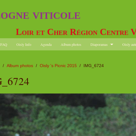
logne viticole
Loir et Cher Région Centre V
FAQ
Oisly Info
Agenda
Album photos
Diaporamas
Oisly aut
/
Album photos
/
Oisly 's Picnic 2015
/
IMG_6724
_6724