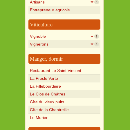
Artisans
3
Entrepreneur agricole
Viticulture
Vignoble
1
Vignerons
8
Manger, dormir
Restaurant Le Saint Vincent
La Presle Verte
La Pillebourdière
Le Clos de Châtres
Gîte du vieux puits
Gîte de la Chantreille
Le Murier