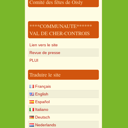
Comité des fêtes de Oisly
****COMMUNAUTE******
VAL DE CHER-CONTROIS
Lien vers le site
Revue de presse
PLUI
Traduire le site
Français
English
Español
Italiano
Deutsch
Nederlands