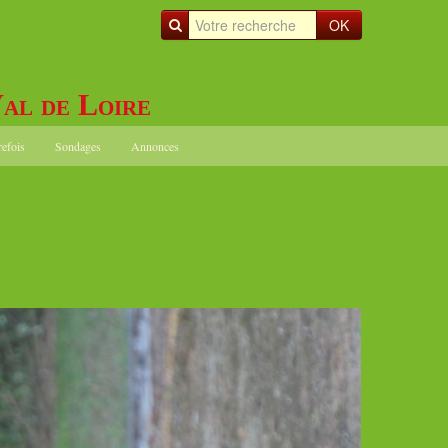
OK
al de Loire
refois
Sondages
Annonces