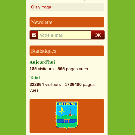
Oisly Yoga
Newsletter
OK
Statistiques
Aujourd'hui
185
visiteurs -
565
pages vues
Total
322964
visiteurs -
1736490
pages
vues