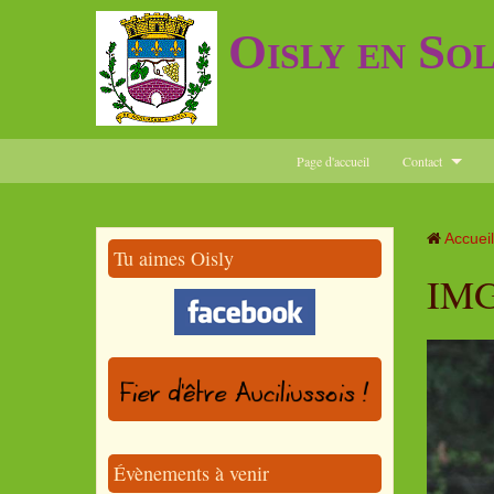
Oisly en So
Page d'accueil
Contact
Accueil
Tu aimes Oisly
IMG
Évènements à venir