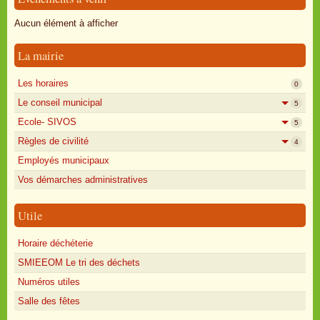
Oisly autrefois
Aucun élément à afficher
Sondages
La mairie
Annonces
Les horaires
0
Le conseil municipal
5
Ecole- SIVOS
5
Règles de civilité
4
Employés municipaux
Vos démarches administratives
Utile
Horaire déchéterie
SMIEEOM Le tri des déchets
Numéros utiles
Salle des fêtes