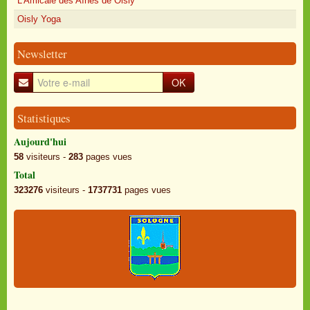
L'Amicale des Aînés de Oisly
Oisly Yoga
Newsletter
OK
Statistiques
Aujourd'hui
58
visiteurs -
283
pages vues
Total
323276
visiteurs -
1737731
pages vues