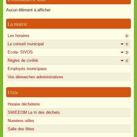
Oisly autrefois
Aucun élément à afficher
Sondages
La mairie
Annonces
Les horaires
0
Le conseil municipal
5
Ecole- SIVOS
5
Règles de civilité
4
Employés municipaux
Vos démarches administratives
Utile
Horaire déchéterie
SMIEEOM Le tri des déchets
Numéros utiles
Salle des fêtes