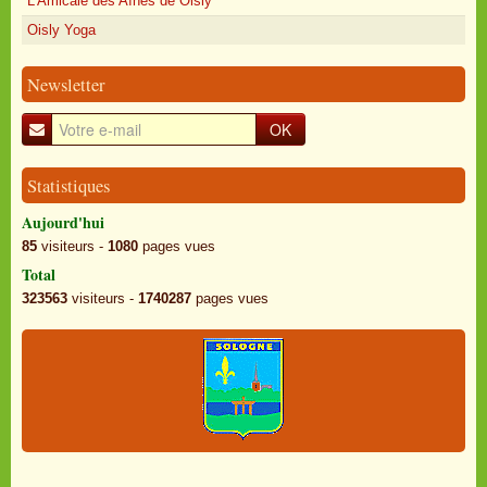
L'Amicale des Aînés de Oisly
Oisly Yoga
Newsletter
OK
Statistiques
Aujourd'hui
85
visiteurs -
1080
pages vues
Total
323563
visiteurs -
1740287
pages vues