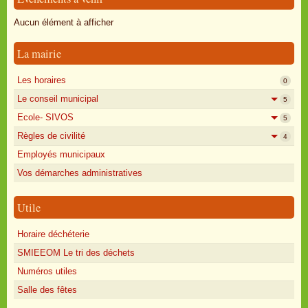
Oisly autrefois
Aucun élément à afficher
Sondages
La mairie
Annonces
Les horaires
0
Le conseil municipal
5
Ecole- SIVOS
5
Règles de civilité
4
Employés municipaux
Vos démarches administratives
Utile
Horaire déchéterie
SMIEEOM Le tri des déchets
Numéros utiles
Salle des fêtes