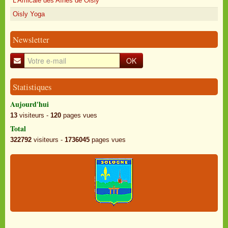
L'Amicale des Aînés de Oisly
Oisly Yoga
Newsletter
OK
Statistiques
Aujourd'hui
13
visiteurs -
120
pages vues
Total
322792
visiteurs -
1736045
pages vues