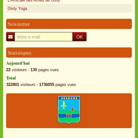
L'Amicale des Aînés de Oisly
Oisly Yoga
Newsletter
OK
Statistiques
Aujourd'hui
22
visiteurs -
130
pages vues
Total
322801
visiteurs -
1736055
pages vues