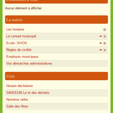
Oisly autrefois
Aucun élément à afficher
Sondages
La mairie
Annonces
Les horaires
0
Le conseil municipal
5
Ecole- SIVOS
5
Règles de civilité
4
Employés municipaux
Vos démarches administratives
Utile
Horaire déchéterie
SMIEEOM Le tri des déchets
Numéros utiles
Salle des fêtes