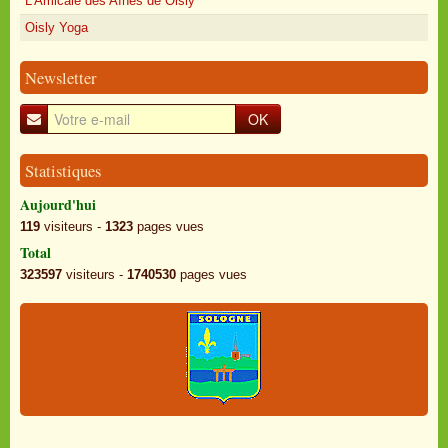
L'Amicale des Aînés de Oisly
Oisly Yoga
Newsletter
OK
Statistiques
Aujourd'hui
119
visiteurs -
1323
pages vues
Total
323597
visiteurs -
1740530
pages vues