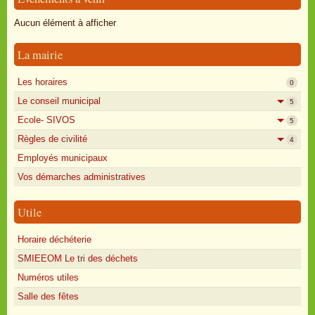
Oisly autrefois
Aucun élément à afficher
Sondages
La mairie
Annonces
Les horaires
0
Le conseil municipal
5
Ecole- SIVOS
5
Règles de civilité
4
Employés municipaux
Vos démarches administratives
Utile
Horaire déchéterie
SMIEEOM Le tri des déchets
Numéros utiles
Salle des fêtes