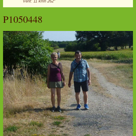
Vent: 11 kmh 262°
P1050448