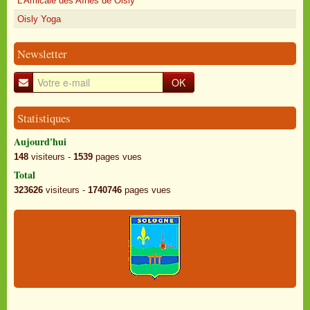
L'Amicale des Aînés de Oisly
Oisly Yoga
Newsletter
OK
Statistiques
Aujourd'hui
148
visiteurs -
1539
pages vues
Total
323626
visiteurs -
1740746
pages vues