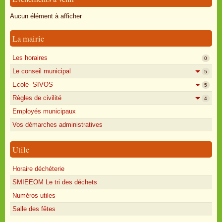
Oisly autrefois
Aucun élément à afficher
Sondages
La mairie
Annonces
Les horaires
0
Le conseil municipal
5
Ecole- SIVOS
5
Règles de civilité
4
Employés municipaux
Vos démarches administratives
Utile
Horaire déchéterie
SMIEEOM Le tri des déchets
Numéros utiles
Salle des fêtes