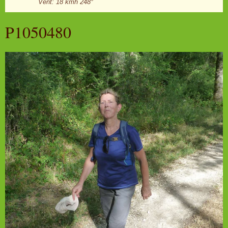
Vent: 18 kmh 248°
P1050480