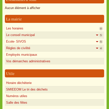
Oisly autrefois
Aucun élément à afficher
Sondages
La mairie
Annonces
Les horaires
0
Le conseil municipal
5
Ecole- SIVOS
5
Règles de civilité
4
Employés municipaux
Vos démarches administratives
Utile
Horaire déchéterie
SMIEEOM Le tri des déchets
Numéros utiles
Salle des fêtes