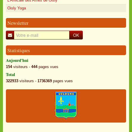
L'Amicale des Aînés de Oisly
Oisly Yoga
Newsletter
OK
Statistiques
Aujourd'hui
154
visiteurs -
444
pages vues
Total
322933
visiteurs -
1736369
pages vues