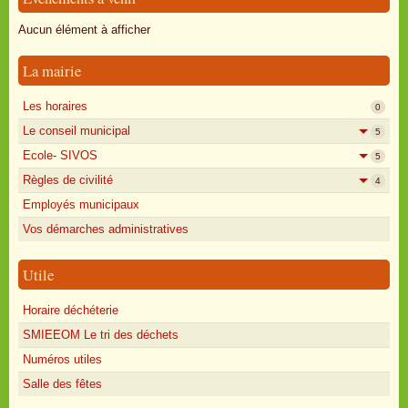
Oisly autrefois
Aucun élément à afficher
Sondages
La mairie
Annonces
Les horaires
0
Le conseil municipal
5
Ecole- SIVOS
5
Règles de civilité
4
Employés municipaux
Vos démarches administratives
Utile
Horaire déchéterie
SMIEEOM Le tri des déchets
Numéros utiles
Salle des fêtes