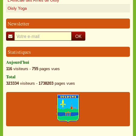
L'Amicale des Aînés de Oisly
Oisly Yoga
Newsletter
OK
Statistiques
Aujourd'hui
116
visiteurs -
755
pages vues
Total
323334
visiteurs -
1738203
pages vues