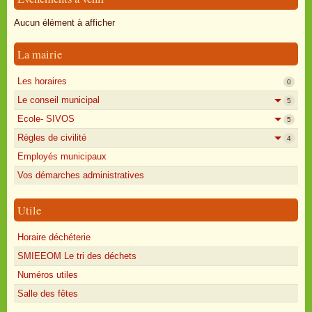
Oisly autrefois
Aucun élément à afficher
Sondages
La mairie
Annonces
Les horaires
0
Le conseil municipal
5
Ecole- SIVOS
5
Règles de civilité
4
Employés municipaux
Vos démarches administratives
Utile
Horaire déchéterie
SMIEEOM Le tri des déchets
Numéros utiles
Salle des fêtes