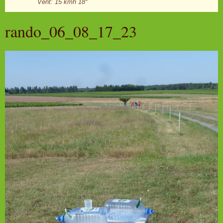
Vent: 15 kmh 18°
rando_06_08_17_23