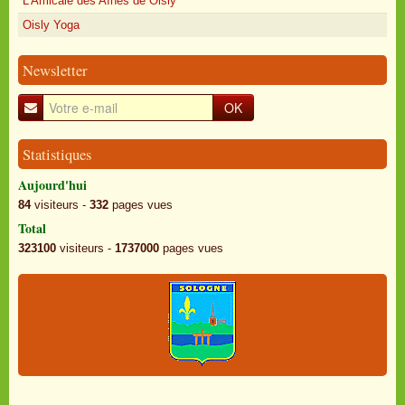
L'Amicale des Aînés de Oisly
Oisly Yoga
Newsletter
OK
Statistiques
Aujourd'hui
84
visiteurs -
332
pages vues
Total
323100
visiteurs -
1737000
pages vues