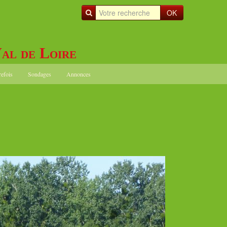
OK
al de Loire
refois
Sondages
Annonces