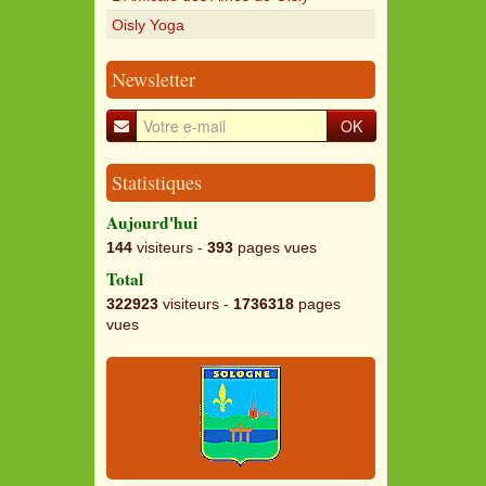
Oisly Yoga
Newsletter
OK
Statistiques
Aujourd'hui
144
visiteurs -
393
pages vues
Total
322923
visiteurs -
1736318
pages
vues