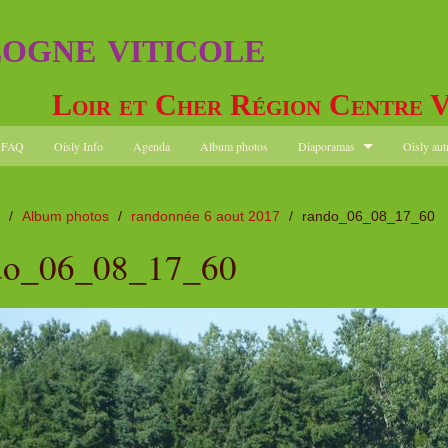
logne viticole
Loir et Cher Région Centre V
FAQ
Oisly Info
Agenda
Album photos
Diaporamas
Oisly aut
/
Album photos
/
randonnée 6 aout 2017
/
rando_06_08_17_60
do_06_08_17_60