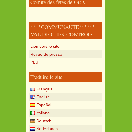
Comité des fêtes de Oisly
****COMMUNAUTE******
VAL DE CHER-CONTROIS
Lien vers le site
Revue de presse
PLUI
Traduire le site
Français
English
Español
Italiano
Deutsch
Nederlands