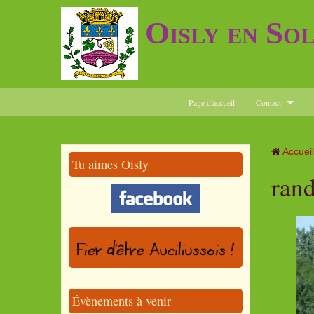
Oisly en So
Page d'accueil
Contact
Accueil
Tu aimes Oisly
ran
Évènements à venir