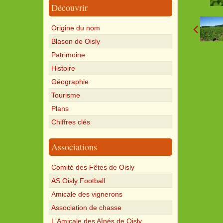
Découvrir
Origine du nom
Blason de Oisly
Patrimoine
Histoire
Géographie
Tourisme
Plans
Chiffres clés
Associations
Comité des Fêtes de Oisly
AS Oisly Football
Amicale des vignerons
Association de chasse
L'Amicale des Aînés de Oisly