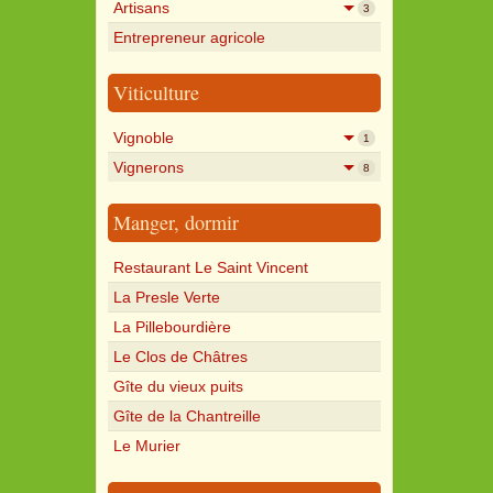
Artisans
3
Entrepreneur agricole
Viticulture
Vignoble
1
Vignerons
8
Manger, dormir
Restaurant Le Saint Vincent
La Presle Verte
La Pillebourdière
Le Clos de Châtres
Gîte du vieux puits
Gîte de la Chantreille
Le Murier