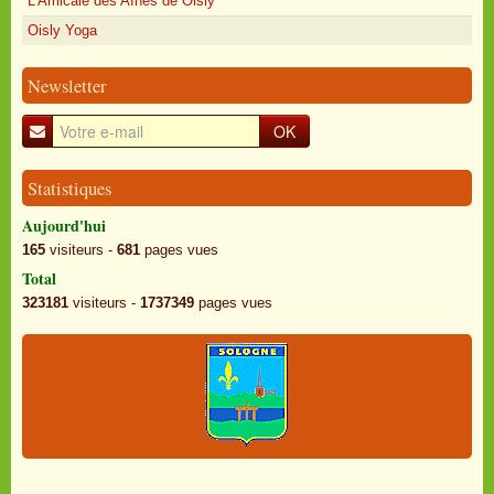
L'Amicale des Aînés de Oisly
Oisly Yoga
Newsletter
OK
Statistiques
Aujourd'hui
165
visiteurs -
681
pages vues
Total
323181
visiteurs -
1737349
pages vues