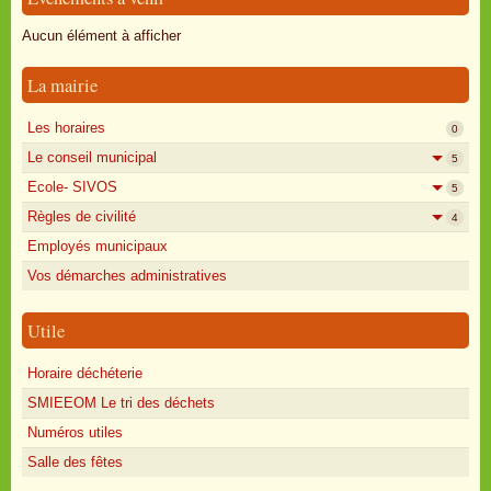
Oisly autrefois
Aucun élément à afficher
Sondages
La mairie
Annonces
Les horaires
0
Le conseil municipal
5
Ecole- SIVOS
5
Règles de civilité
4
Employés municipaux
Vos démarches administratives
Utile
Horaire déchéterie
SMIEEOM Le tri des déchets
Numéros utiles
Salle des fêtes