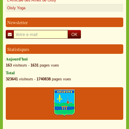
L'Amicale des Aînés de Oisly
Oisly Yoga
Newsletter
OK
Statistiques
Aujourd'hui
163
visiteurs -
1631
pages vues
Total
323641
visiteurs -
1740838
pages vues