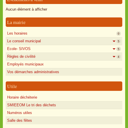
Oisly autrefois
Aucun élément à afficher
Sondages
La mairie
Annonces
Les horaires
0
Le conseil municipal
5
Ecole- SIVOS
5
Règles de civilité
4
Employés municipaux
Vos démarches administratives
Utile
Horaire déchéterie
SMIEEOM Le tri des déchets
Numéros utiles
Salle des fêtes