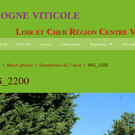
logne viticole
Loir et Cher Région Centre V
FAQ
Oisly Info
Agenda
Album photos
Diaporamas
Oisly aut
/
Album photos
/
Randonnée du 7 août
/
IMG_2200
_2200