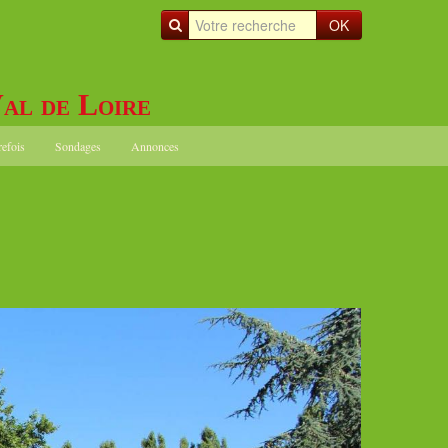
OK
al de Loire
refois
Sondages
Annonces