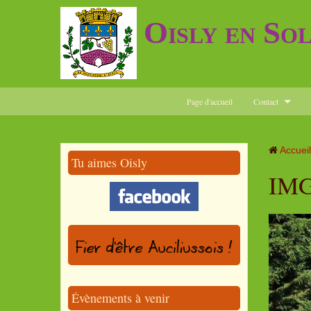
Oisly en So
Page d'accueil
Contact
Accueil
Tu aimes Oisly
IMG
Évènements à venir