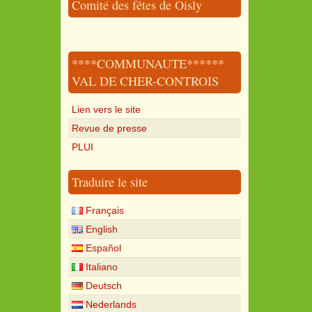
Comité des fêtes de Oisly
****COMMUNAUTE******
VAL DE CHER-CONTROIS
Lien vers le site
Revue de presse
PLUI
Traduire le site
Français
English
Español
Italiano
Deutsch
Nederlands