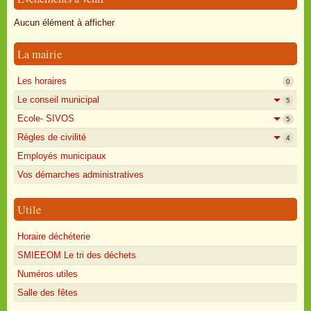
Oisly autrefois
Aucun élément à afficher
Sondages
La mairie
Annonces
Les horaires
0
Le conseil municipal
5
Ecole- SIVOS
5
Règles de civilité
4
Employés municipaux
Vos démarches administratives
Utile
Horaire déchéterie
SMIEEOM Le tri des déchets
Numéros utiles
Salle des fêtes