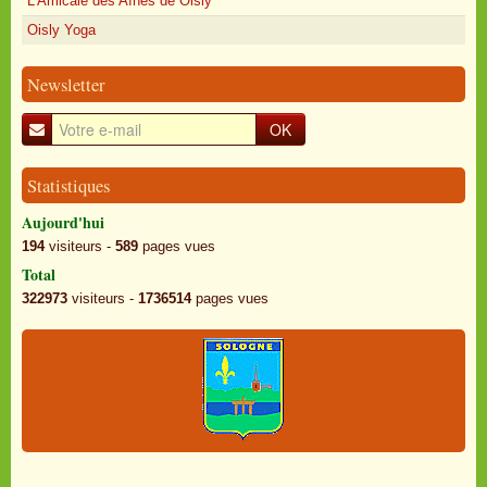
L'Amicale des Aînés de Oisly
Oisly Yoga
Newsletter
OK
Statistiques
Aujourd'hui
194
visiteurs -
589
pages vues
Total
322973
visiteurs -
1736514
pages vues