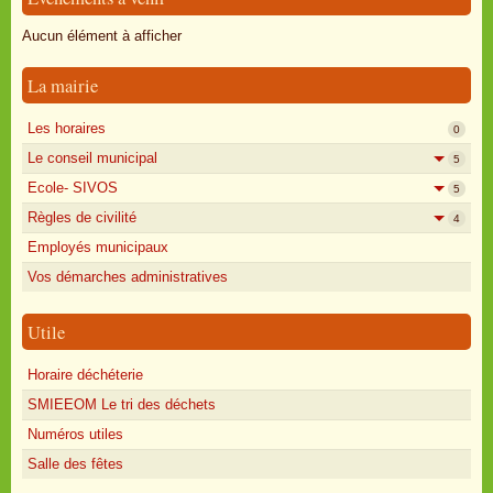
Oisly autrefois
Aucun élément à afficher
Sondages
La mairie
Annonces
Les horaires
0
Le conseil municipal
5
Ecole- SIVOS
5
Règles de civilité
4
Employés municipaux
Vos démarches administratives
Utile
Horaire déchéterie
SMIEEOM Le tri des déchets
Numéros utiles
Salle des fêtes