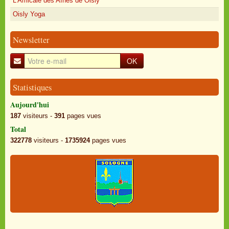
L'Amicale des Aînés de Oisly
Oisly Yoga
Newsletter
OK
Statistiques
Aujourd'hui
187
visiteurs -
391
pages vues
Total
322778
visiteurs -
1735924
pages vues