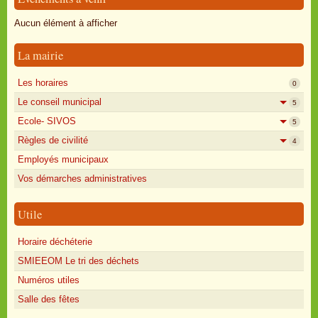
Oisly autrefois
Aucun élément à afficher
Sondages
La mairie
Annonces
Les horaires
0
Le conseil municipal
5
Ecole- SIVOS
5
Règles de civilité
4
Employés municipaux
Vos démarches administratives
Utile
Horaire déchéterie
SMIEEOM Le tri des déchets
Numéros utiles
Salle des fêtes