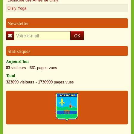
L'Amicale des Aînés de Oisly
Oisly Yoga
Newsletter
OK
Statistiques
Aujourd'hui
83
visiteurs -
331
pages vues
Total
323099
visiteurs -
1736999
pages vues