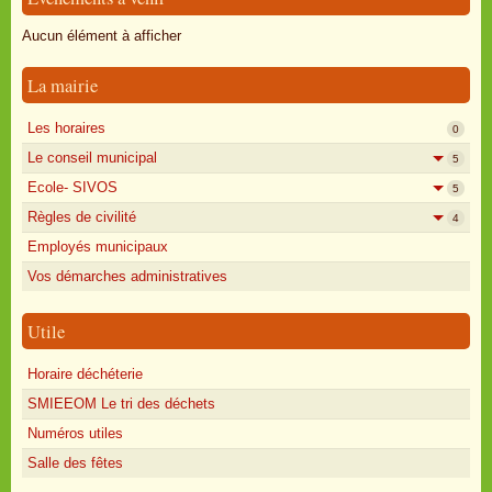
Oisly autrefois
Aucun élément à afficher
Sondages
La mairie
Annonces
Les horaires
0
Le conseil municipal
5
Ecole- SIVOS
5
Règles de civilité
4
Employés municipaux
Vos démarches administratives
Utile
Horaire déchéterie
SMIEEOM Le tri des déchets
Numéros utiles
Salle des fêtes