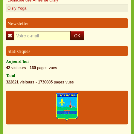
L'Amicale des Aînés de Oisly
Oisly Yoga
Newsletter
OK
Statistiques
Aujourd'hui
42
visiteurs -
160
pages vues
Total
322821
visiteurs -
1736085
pages vues