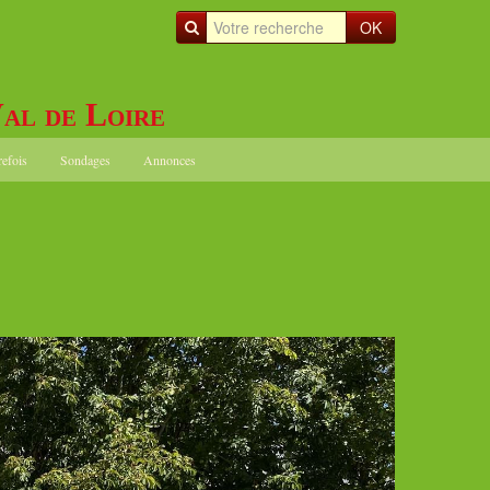
OK
al de Loire
refois
Sondages
Annonces