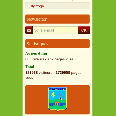
Oisly Yoga
Newsletter
OK
Statistiques
Aujourd'hui
60
visiteurs -
752
pages vues
Total
323538
visiteurs -
1739959
pages
vues