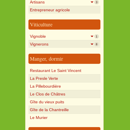
Artisans
3
Entrepreneur agricole
Viticulture
Vignoble
1
Vignerons
8
Manger, dormir
Restaurant Le Saint Vincent
La Presle Verte
La Pillebourdière
Le Clos de Châtres
Gîte du vieux puits
Gîte de la Chantreille
Le Murier