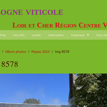
logne viticole
Loir et Cher Région Centre V
FAQ
Oisly Info
Agenda
Album photos
Diaporamas
Oisly aut
/
Album photos
/
Repas 2022
/
Img 8578
 8578