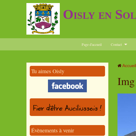
Oisly en So
Page d'accueil
Contact
Accueil
Tu aimes Oisly
Img
Évènements à venir